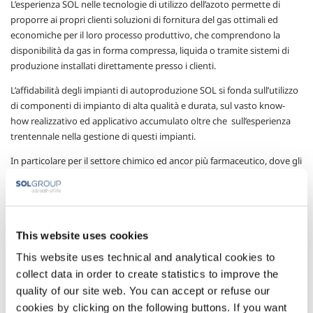
L’esperienza SOL nelle tecnologie di utilizzo dell’azoto permette di
proporre ai propri clienti soluzioni di fornitura del gas ottimali ed
economiche per il loro processo produttivo, che comprendono la
disponibilità da gas in forma compressa, liquida o tramite sistemi di
produzione installati direttamente presso i clienti.
L’affidabilità degli impianti di autoproduzione SOL si fonda sull’utilizzo
di componenti di impianto di alta qualità e durata, sul vasto know-
how realizzativo ed applicativo accumulato oltre che sull’esperienza
trentennale nella gestione di questi impianti.
In particolare per il settore chimico ed ancor più farmaceutico, dove gli
standard di sicurezza e le certificazioni del gas prodotto sono
essenziali a garanzia della corretta operatività del sistema, SOL offre
soluzioni di autoproduzione progettate, realizzate e certificate
dedicate al settore, in particolare con impianti dotati di controlli in
This website uses cookies
continuo della qualità della produzione in compliance con le richieste
del settore stesso.
This website uses technical and analytical cookies to
collect data in order to create statistics to improve the
Gli impianti della serie NitroSOL utilizzano tecnologie PSA, a
quality of our site web. You can accept or refuse our
membrane polimeriche o criogeniche in funzione delle esigenze del
cookies by clicking on the following buttons. If you want
cliente e vengono realizzati su SKID in modo da minimizzare le attività