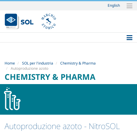
English
Salta
ai
contenuti.
|
Salta
alla
navigazione
Home
SOL per l'industria
Chemistry & Pharma
Autoproduzione azoto
CHEMISTRY & PHARMA
Autoproduzione azoto
- NitroSOL