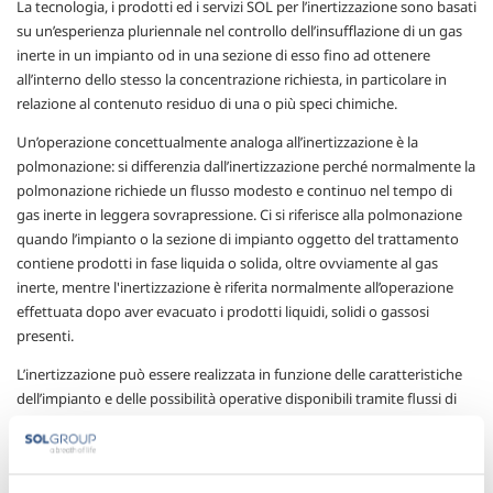
La tecnologia, i prodotti ed i servizi SOL per l’inertizzazione sono basati
su un’esperienza pluriennale nel controllo dell’insufflazione di un gas
inerte in un impianto od in una sezione di esso fino ad ottenere
all’interno dello stesso la concentrazione richiesta, in particolare in
relazione al contenuto residuo di una o più speci chimiche.
Un’operazione concettualmente analoga all’inertizzazione è la
polmonazione: si differenzia dall’inertizzazione perché normalmente la
polmonazione richiede un flusso modesto e continuo nel tempo di
gas inerte in leggera sovrapressione. Ci si riferisce alla polmonazione
quando l’impianto o la sezione di impianto oggetto del trattamento
contiene prodotti in fase liquida o solida, oltre ovviamente al gas
inerte, mentre l'inertizzazione è riferita normalmente all’operazione
effettuata dopo aver evacuato i prodotti liquidi, solidi o gassosi
presenti.
L’inertizzazione può essere realizzata in funzione delle caratteristiche
dell’impianto e delle possibilità operative disponibili tramite flussi di
gas inerte in continuo o discontinuo: con la tecnologia InerSOL, a
parità di volume da inertizzare e di tenore di gas inerte desiderato, è
possibile ottimizzare tempi e consumi di azoto con uno studio