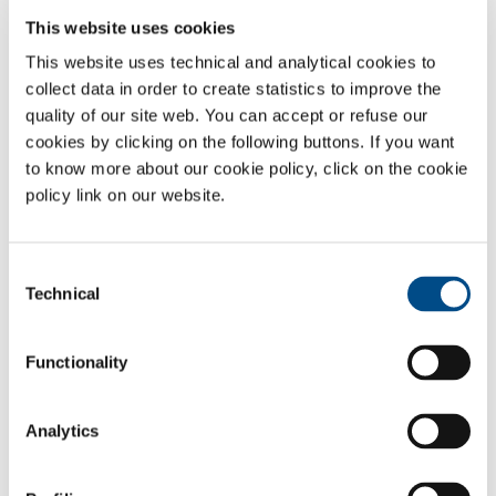
specifico mirato alle esigenze del cliente. Nei cicli di produzione in
continuo una volta effettuata una prima inertizzazione è necessario
This website uses cookies
mantenere costante all’interno del sistema una adeguata pressione di
This website uses technical and analytical cookies to
gas inerte, tramite appositi sistemi di controllo e apparecchiature che
collect data in order to create statistics to improve the
permettono di spurgare gas durante le fasi di caricamento dei
quality of our site web. You can accept or refuse our
serbatoi e caricare gas durante le fasi di prelievo.
cookies by clicking on the following buttons. If you want
L’azoto è il gas inerte maggiormente utilizzato per le sue
to know more about our cookie policy, click on the cookie
caratteristiche peculiari :
policy link on our website.
elevata inerzia chimica.
bassa conducibilità elettrica o termica
Consent
bassissima temperatura di condensazione
Technical
Selection
I gas nobili ed in particolare l’argon, caratterizzato da una superiore
inerzia chimica anche ad elevate temperature, possono essere
Functionality
utilizzati per queste applicazioni.
Gas utilizzati
Analytics
Azoto
- N
2
Argon
- Ar