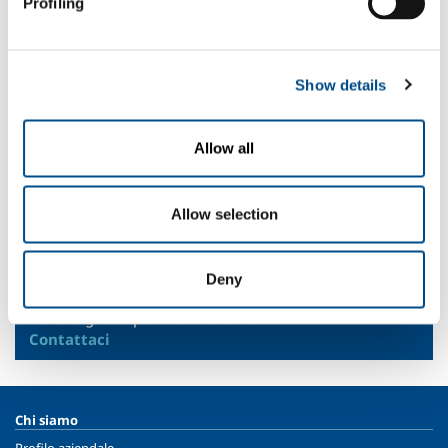
Profiling
Settori di Applicazione
Chimica fine
Show details
Specialità farmaceutiche
Gomma e plastica
Cosmetica ed erboristeria
Allow all
Polimeri
Chimica di base, organica, intermedi di sintesi
Farmaceutici in bulk
Allow selection
SOL per l'industria
Deny
Hai bisogno di più informazioni?
Contattaci
Chi siamo
Profilo aziendale