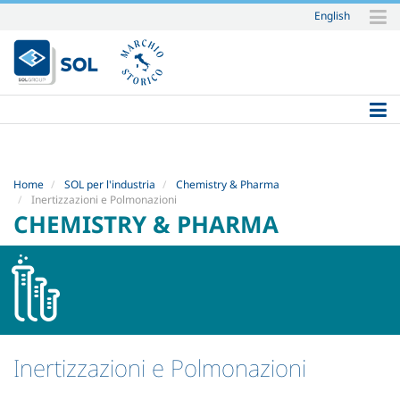
English
Salta
ai
contenuti.
|
Salta
alla
navigazione
Home
SOL per l'industria
Chemistry & Pharma
Inertizzazioni e Polmonazioni
CHEMISTRY & PHARMA
Inertizzazioni e Polmonazioni