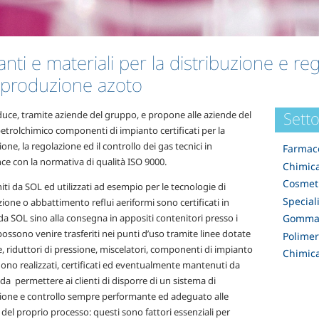
nti e materiali per la distribuzione e re
produzione azoto
Setto
uce, tramite aziende del gruppo, e propone alle aziende del
etrolchimico componenti di impianto certificati per la
ione, la regolazione ed il controllo dei gas tecnici in
Farmace
ce con la normativa di qualità ISO 9000.
Chimica
Cosmeti
niti da SOL ed utilizzati ad esempio per le tecnologie di
Special
zione o abbattimento reflui aeriformi sono certificati in
a SOL sino alla consegna in appositi contenitori presso i
Gomma 
 possono venire trasferiti nei punti d’uso tramite linee dotate
Polimer
e, riduttori di pressione, miscelatori, componenti di impianto
Chimica
ono realizzati, certificati ed eventualmente mantenuti da
da permettere ai clienti di disporre di un sistema di
zione e controllo sempre performante ed adeguato alle
del proprio processo: questi sono fattori essenziali per