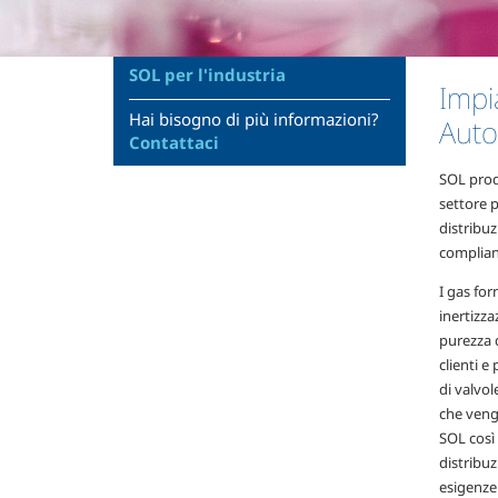
SOL per l'industria
Impia
Hai bisogno di più informazioni?
Auto
Contattaci
SOL prod
settore p
distribuz
complian
I gas for
inertizza
purezza d
clienti e
di valvol
che veng
SOL così 
distribu
esigenze 