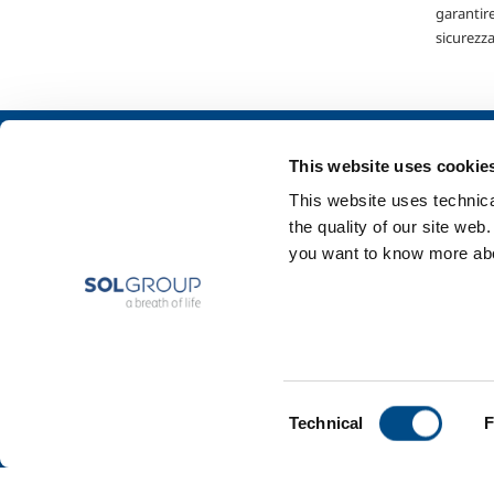
garantire
sicurezza
Chi siamo
SOL per l'industr
This website uses cookie
Profilo aziendale
Food & Beverage
This website uses technical
Etica e valori
Metal Production
the quality of our site web
Sostenibilità
Metal Fabrication
you want to know more abou
Sicurezza, ambiente e qualità
Chemistry & Phar
Oil & Gas
Energy & Environ
Speciality Gases
Consent
Technical
F
Selection