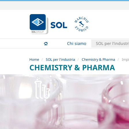
Salta
ai
contenuti.
|
Salta
alla
Chi siamo
SOL per l'industr
navigazione
Home
SOL per l'industria
Chemistry & Pharma
Impi
CHEMISTRY & PHARMA