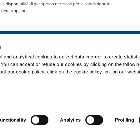
 la disponibilità di gas spesso necessari per la conduzione in
 degli impianti.
ia
SOL per la sanità
Prodotti e serv
s
Panoramica
Prodotti e servi
 and analytical cookies to collect data in order to create statist
Servizi
Prodotti e servi
. You can accept or refuse our cookies by clicking on the following
Impianti dispositivo medico
t our cookie policy, click on the cookie policy link on our websi
ma
Gas medicali
ment
Privacy
Cookies
Termin
unctionality
Analytics
Profiling