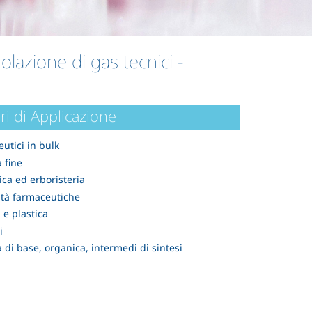
golazione di gas tecnici
-
ri di Applicazione
utici in bulk
 fine
ca ed erboristeria
ità farmaceutiche
e plastica
i
 di base, organica, intermedi di sintesi