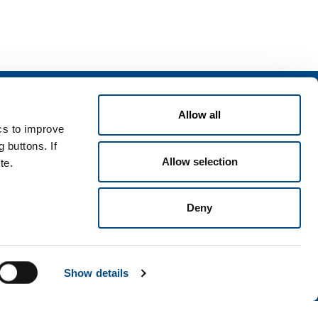
izi
Allow all
zi per l'industria
ics to improve
zi per la sanità
 buttons. If
Allow selection
te.
Deny
i e condizioni
Disclaimer
Mappa del sito
Accessibilità
Show details