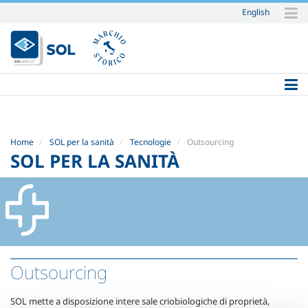
English
Salta
ai
contenuti.
|
Salta
alla
navigazione
Home
SOL per la sanità
Tecnologie
Outsourcing
SOL PER LA SANITÀ
Outsourcing
SOL mette a disposizione intere sale criobiologiche di proprietà,