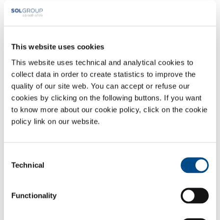
dislocate su tutto il territorio italiano e certificate Dispositivo Medico,
apparecchiature certificate e convalidate e il personale operativo
qualificato per la gestione di tutta la catena del freddo, sul modello di
strutture già attive da anni e autorizzate dal Centro Nazionale
This website uses cookies
Trapianti.
This website uses technical and analytical cookies to
Settori di Applicazione
collect data in order to create statistics to improve the
quality of our site web. You can accept or refuse our
Servizi biomedicali
cookies by clicking on the following buttons. If you want
to know more about our cookie policy, click on the cookie
policy link on our website.
PANORAMICA
SERVIZI
Consent
IMPIANTI DISPOSITIVO MEDICO
Technical
Selection
GAS MEDICALI
Functionality
SOL per la sanità
Devi fare una segnalazione? Hai bisogno di