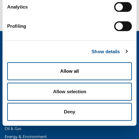
Devi fare una segnalazione? Hai bisogno di
Analytics
informazioni?
Contattaci
Profiling
Chi siamo
Profilo aziendale
Show details
Etica e valori
Sostenibilità
Allow all
Sicurezza, ambiente e qualità
SOL per l'industria
Allow selection
Food & Beverage
Metal Production
Deny
Metal Fabrication
Chemistry & Pharma
Oil & Gas
Energy & Environment