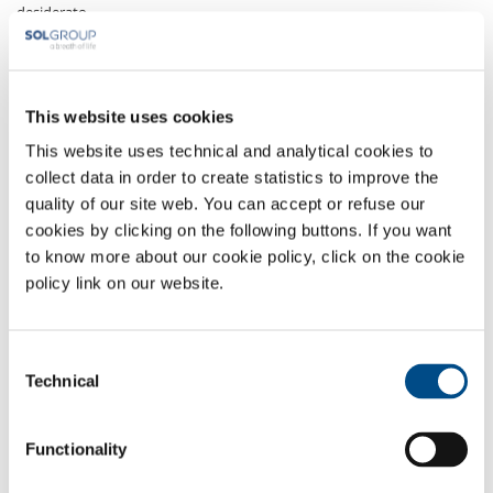
desiderato.
Per tutte le situazioni di emergenza, di movimentazione, o
semplicemente per mancanza dell'impianto centralizzato, una bella
sicurezza di dare il medicinale giusto al momento giusto ad ogni
This website uses cookies
paziente.
This website uses technical and analytical cookies to
Sempre in sicurezza, grazie alla grande manopola ergonomica che
collect data in order to create statistics to improve the
permette una maneggevolezza di rilievo, ed alle chiare indicazioni dei
quality of our site web. You can accept or refuse our
componenti, per finire alle istruzioni d'uso ed al foglietto illustrativo,
cookies by clicking on the following buttons. If you want
sempre al suo posto per essere immediatamente consultabile.
to know more about our cookie policy, click on the cookie
policy link on our website.
PANORAMICA
SERVIZI
Consent
IMPIANTI DISPOSITIVO MEDICO
Technical
Selection
GAS MEDICALI
Functionality
SOL per la sanità