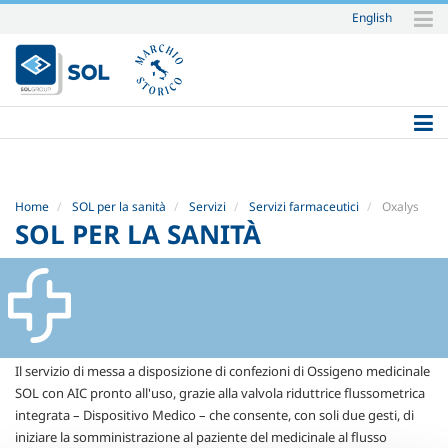
English
Salta
ai
contenuti.
|
Salta
alla
navigazione
Home
SOL per la sanità
Servizi
Servizi farmaceutici
Oxalys
SOL PER LA SANITÀ
Il servizio di messa a disposizione di confezioni di Ossigeno medicinale
SOL con AIC pronto all'uso, grazie alla valvola riduttrice flussometrica
integrata – Dispositivo Medico – che consente, con soli due gesti, di
iniziare la somministrazione al paziente del medicinale al flusso