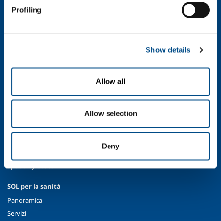
Chi siamo
Profiling
Profilo aziendale
Etica e valori
Sostenibilità
Show details
Sicurezza, ambiente e qualità
SOL per l'industria
Allow all
Food & Beverage
Metal Production
Allow selection
Metal Fabrication
Chemistry & Pharma
Oil & Gas
Deny
Energy & Environment
Speciality Gases
SOL per la sanità
Panoramica
Servizi