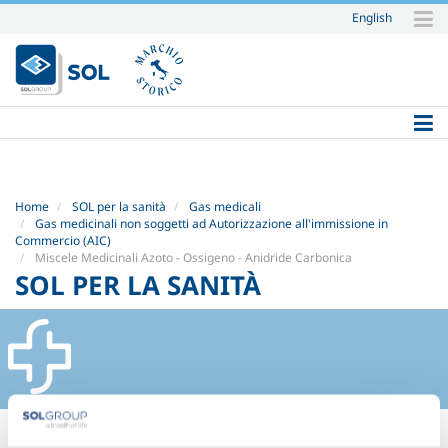
English
Salta
ai
contenuti.
|
Salta
alla
navigazione
Home
SOL per la sanità
Gas medicali
Gas medicinali non soggetti ad Autorizzazione all'immissione in
Commercio (AIC)
Miscele Medicinali Azoto - Ossigeno - Anidride Carbonica
SOL PER LA SANITÀ
MISCELE MEDICINALI AZOTO -