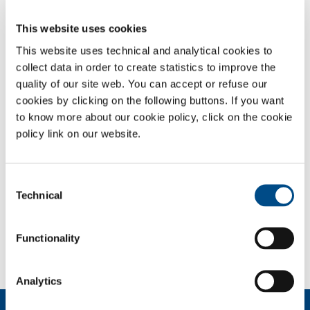
OSSIGENO - ANIDRIDE
CARBONICA
This website uses cookies
This website uses technical and analytical cookies to
Schede di sicurezza
collect data in order to create statistics to improve the
quality of our site web. You can accept or refuse our
PANORAMICA
cookies by clicking on the following buttons. If you want
to know more about our cookie policy, click on the cookie
SERVIZI
policy link on our website.
IMPIANTI DISPOSITIVO MEDICO
GAS MEDICALI
Consent
Technical
Selection
SOL per la sanità
Devi fare una segnalazione? Hai bisogno di
Functionality
informazioni?
Contattaci
Analytics