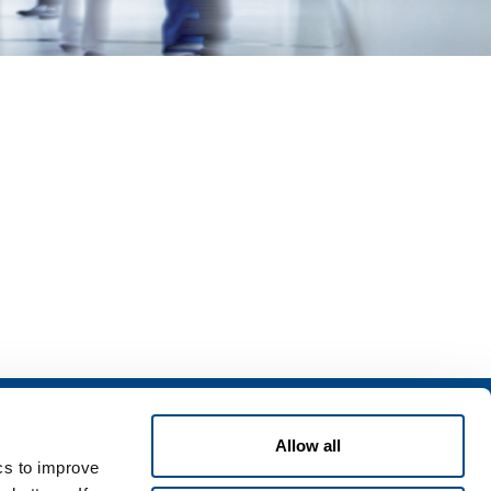
izi
Allow all
zi per l'industria
ics to improve
zi per la sanità