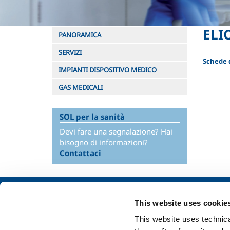
ELI
PANORAMICA
SERVIZI
Schede d
IMPIANTI DISPOSITIVO MEDICO
GAS MEDICALI
SOL per la sanità
Devi fare una segnalazione? Hai
bisogno di informazioni?
Contattaci
Chi siamo
SOL per l'industr
This website uses cookie
Profilo aziendale
Food & Beverage
This website uses technical
Etica e valori
Metal Production