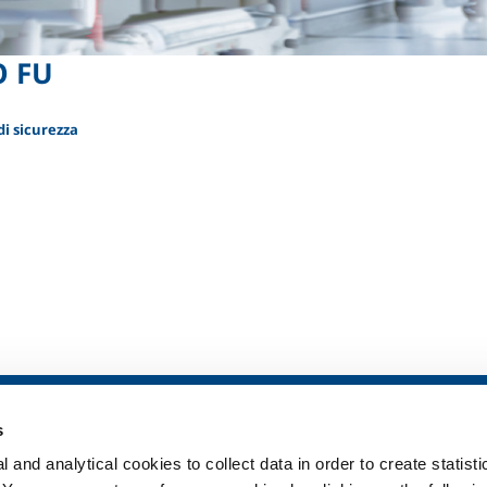
O FU
i sicurezza
ia
SOL per la sanità
Prodotti e serv
s
Panoramica
Prodotti e servi
 and analytical cookies to collect data in order to create statist
Servizi
Prodotti e servi