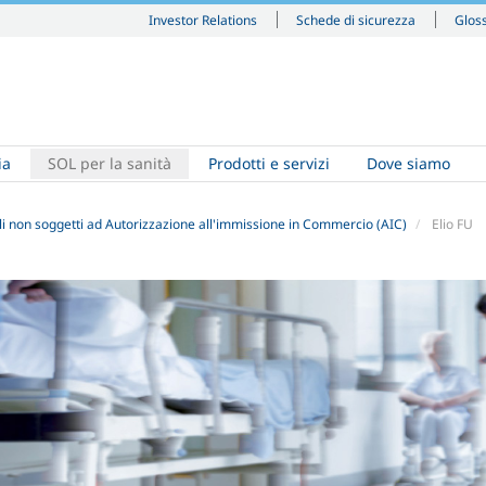
Investor Relations
Schede di sicurezza
Glos
ia
SOL per la sanità
Prodotti e servizi
Dove siamo
i non soggetti ad Autorizzazione all'immissione in Commercio (AIC)
Elio FU