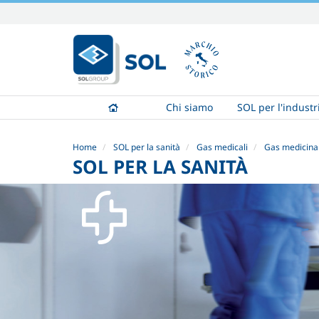
Salta
ai
contenuti.
|
Salta
alla
Chi siamo
SOL per l'industr
navigazione
Home
SOL per la sanità
Gas medicali
Gas medicinal
SOL PER LA SANITÀ