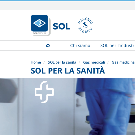
Salta
ai
contenuti.
|
Salta
alla
Chi siamo
SOL per l'industr
navigazione
Home
SOL per la sanità
Gas medicali
Gas medicinal
SOL PER LA SANITÀ