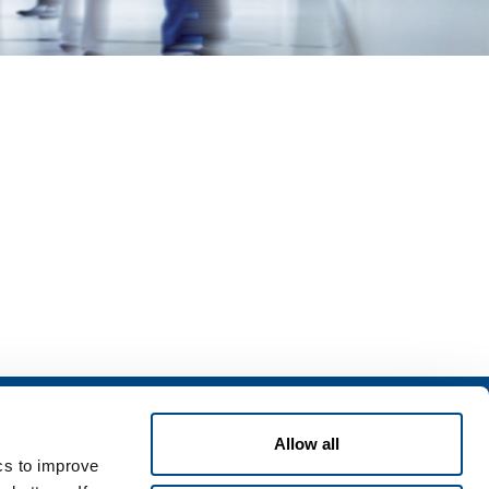
izi
Allow all
zi per l'industria
ics to improve
zi per la sanità