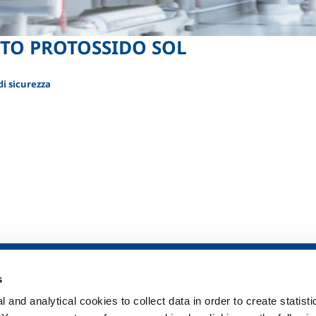
TO PROTOSSIDO SOL
i sicurezza
ia
SOL per la sanità
Prodotti e serv
s
Panoramica
Prodotti e servi
 and analytical cookies to collect data in order to create statist
Servizi
Prodotti e servi