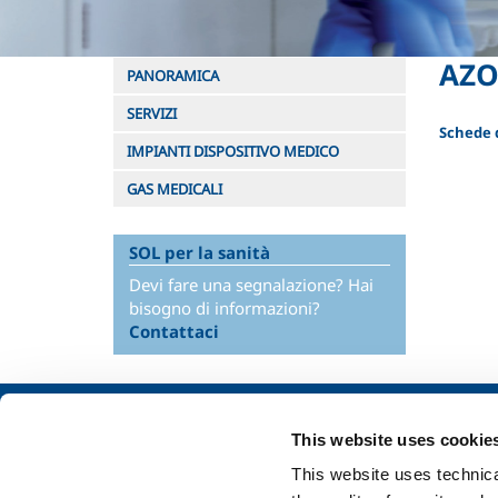
AZO
PANORAMICA
SERVIZI
Schede d
IMPIANTI DISPOSITIVO MEDICO
GAS MEDICALI
SOL per la sanità
Devi fare una segnalazione? Hai
bisogno di informazioni?
Contattaci
Chi siamo
SOL per l'industr
This website uses cookie
Profilo aziendale
Food & Beverage
This website uses technical
Etica e valori
Metal Production