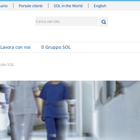
English
sario
Portale clienti
SOL in the World
Lavora con noi
Il Gruppo SOL
sido SOL