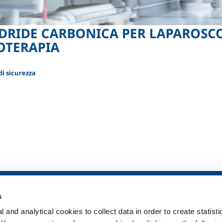
DRIDE CARBONICA PER LAPAROSCO
OTERAPIA
i sicurezza
ia
SOL per la sanità
Prodotti e serv
s
Panoramica
Prodotti e servi
 and analytical cookies to collect data in order to create statist
Servizi
Prodotti e servi