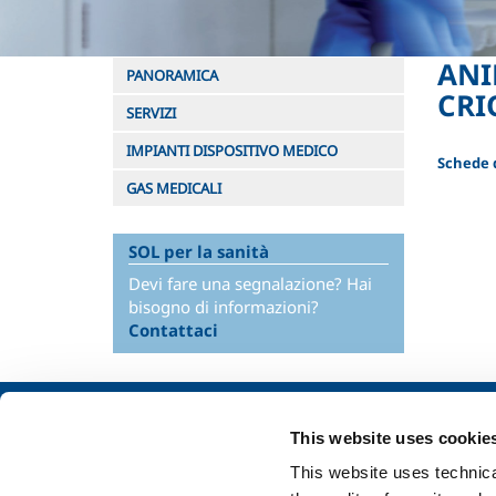
ANI
PANORAMICA
CRI
SERVIZI
IMPIANTI DISPOSITIVO MEDICO
Schede d
GAS MEDICALI
SOL per la sanità
Devi fare una segnalazione? Hai
bisogno di informazioni?
Contattaci
Chi siamo
SOL per l'industr
This website uses cookie
Profilo aziendale
Food & Beverage
This website uses technical
Etica e valori
Metal Production