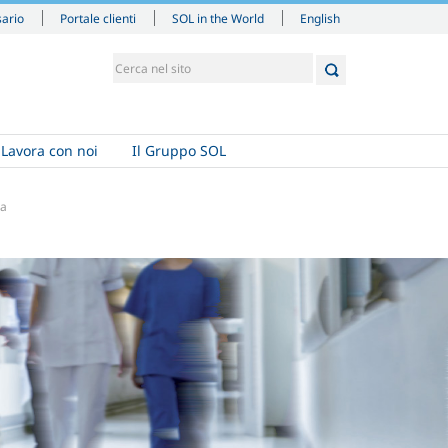
English
sario
Portale clienti
SOL in the World
Lavora con noi
Il Gruppo SOL
ia