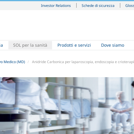
Investor Relations
Schede di sicurezza
Glos
ia
SOL per la sanità
Prodotti e servizi
Dove siamo
ivo Medico (MD)
Anidride Carbonica per laparoscopia, endoscopia e crioterap