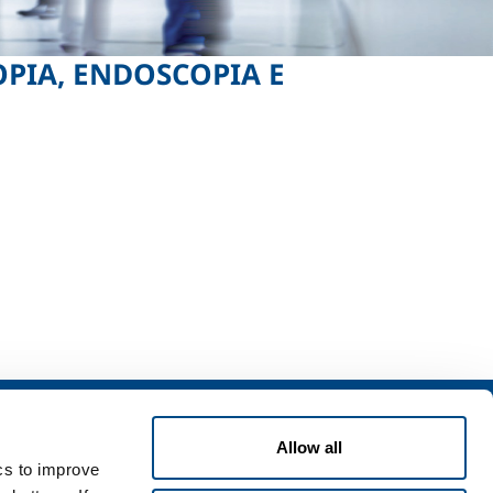
PIA, ENDOSCOPIA E
izi
Allow all
zi per l'industria
ics to improve
zi per la sanità