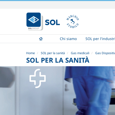
Salta
ai
contenuti.
|
Salta
alla
Chi siamo
SOL per l'industr
navigazione
Home
SOL per la sanità
Gas medicali
Gas Disposit
SOL PER LA SANITÀ