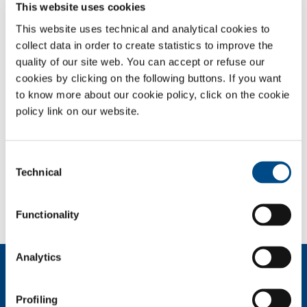
This website uses cookies
Schede di sicurezza
This website uses technical and analytical cookies to
collect data in order to create statistics to improve the
PANORAMICA
quality of our site web. You can accept or refuse our
SERVIZI
cookies by clicking on the following buttons. If you want
to know more about our cookie policy, click on the cookie
IMPIANTI DISPOSITIVO MEDICO
policy link on our website.
GAS MEDICALI
Consent
SOL per la sanità
Technical
Selection
Devi fare una segnalazione? Hai bisogno di
informazioni?
Contattaci
Functionality
Analytics
Chi siamo
Profilo aziendale
Profiling
Etica e valori