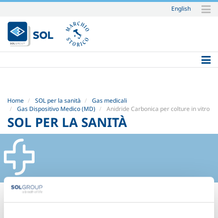
English
Salta
ai
contenuti.
|
Salta
alla
navigazione
Home
SOL per la sanità
Gas medicali
Gas Dispositivo Medico (MD)
Anidride Carbonica per colture in vitro
SOL PER LA SANITÀ
ANIDRIDE CARBONICA PER
COLTURE IN VITRO