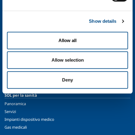
Sostenibilità
Sicurezza, ambiente e qualità
Show details
SOL per l'industria
Food & Beverage
Allow all
Metal Production
Metal Fabrication
Chemistry & Pharma
Allow selection
Oil & Gas
Energy & Environment
Deny
Speciality Gases
SOL per la sanità
Panoramica
Servizi
Impianti dispositivo medico
Gas medicali