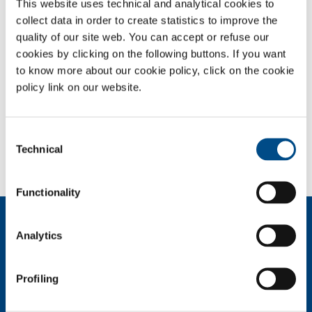
This website uses technical and analytical cookies to
Il Servizio Total Gas Management (TGM) offre ai nostri clienti la
collect data in order to create statistics to improve the
possibilità di ridurre al minimo i rischi connessi alla movimentazione
delle confezioni e dei recipienti di gas ed al loro approvvigionamento.
quality of our site web. You can accept or refuse our
TGM è progettato caso per caso, in modo da soddisfare le esigenze di
cookies by clicking on the following buttons. If you want
diversi modelli organizzativi. E’ un servizio chiavi in mano che prevede
to know more about our cookie policy, click on the cookie
lo stanziamento di una risorsa dedicata a supporto del cliente.
policy link on our website.
SOL per l'industria
Consent
Hai bisogno di più informazioni?
Technical
Selection
Contattaci
Functionality
Chi siamo
Analytics
Profilo aziendale
Etica e valori
Sostenibilità
Profiling
Sicurezza, ambiente e qualità