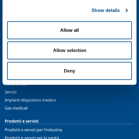
SOL per l'industria
Show details
Food & Beverage
Metal Production
Metal Fabrication
Allow all
Chemistry & Pharma
Oil & Gas
Allow selection
Energy & Environment
Speciality Gases
Deny
SOL per la sanità
Panoramica
Servizi
Impianti dispositivo medico
Gas medicali
Prodotti e servizi
Prodotti e servizi per l'industria
Prodotti e servizi per la sanità