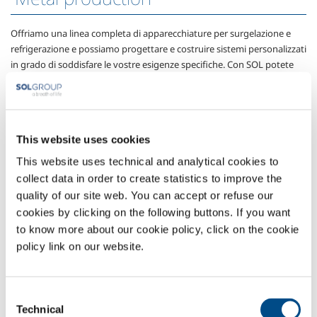
Offriamo una linea completa di apparecchiature per surgelazione e
refrigerazione e possiamo progettare e costruire sistemi personalizzati
in grado di soddisfare le vostre esigenze specifiche. Con SOL potete
contare su sistemi progettati per massimizzare sia la resa che la
produzione.
Metal fabrication
This website uses cookies
This website uses technical and analytical cookies to
Offriamo una linea completa di apparecchiature per surgelazione e
collect data in order to create statistics to improve the
refrigerazione e possiamo progettare e costruire sistemi personalizzati
quality of our site web. You can accept or refuse our
in grado di soddisfare le vostre esigenze specifiche. Con SOL potete
cookies by clicking on the following buttons. If you want
contare su sistemi progettati per massimizzare sia la resa che la
to know more about our cookie policy, click on the cookie
produzione
policy link on our website.
Oil & gas
Consent
Technical
Selection