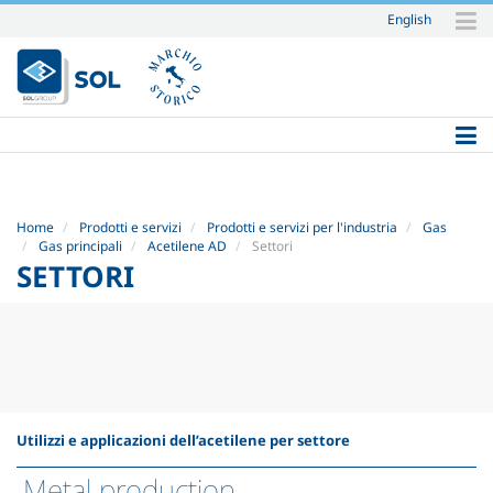
English
Salta
ai
contenuti.
|
Salta
alla
navigazione
Home
Prodotti e servizi
Prodotti e servizi per l'industria
Gas
Gas principali
Acetilene AD
Settori
SETTORI
Utilizzi e applicazioni dell’acetilene per settore
Metal production