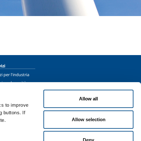
izi
zi per l'industria
zi per la sanità
Allow all
ics to improve
 buttons. If
Allow selection
te.
Deny