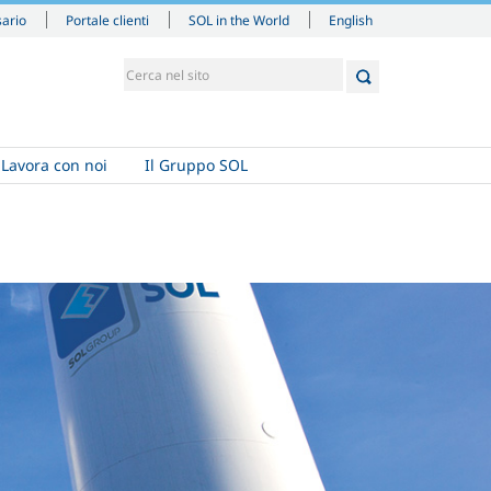
English
sario
Portale clienti
SOL in the World
Lavora con noi
Il Gruppo SOL