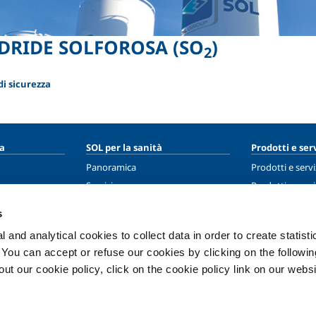
DRIDE SOLFOROSA
(SO
)
2
i sicurezza
ia
SOL per la sanità
Prodotti e serv
Panoramica
Prodotti e servi
Servizi
Prodotti e servi
Impianti dispositivo medico
s
ma
Gas medicali
 and analytical cookies to collect data in order to create statist
. You can accept or refuse our cookies by clicking on the following
ment
t our cookie policy, click on the cookie policy link on our websi