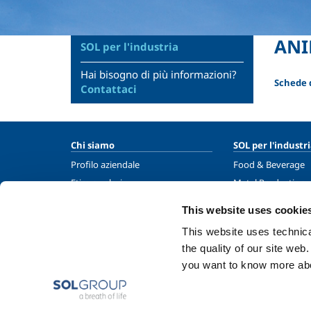
ANI
SOL per l'industria
Hai bisogno di più informazioni?
Schede d
Contattaci
Chi siamo
SOL per l'industr
Profilo aziendale
Food & Beverage
Etica e valori
Metal Production
Sostenibilità
Metal Fabrication
This website uses cookie
Sicurezza, ambiente e qualità
Chemistry & Phar
This website uses technical
Oil & Gas
the quality of our site web
Energy & Environ
you want to know more abou
Speciality Gases