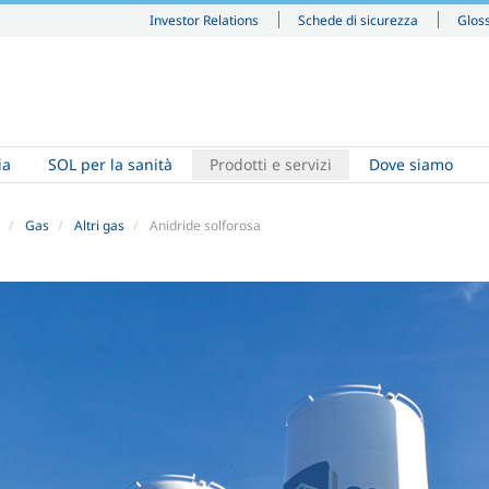
Investor Relations
Schede di sicurezza
Glos
ia
SOL per la sanità
Prodotti e servizi
Dove siamo
Gas
Altri gas
Anidride solforosa