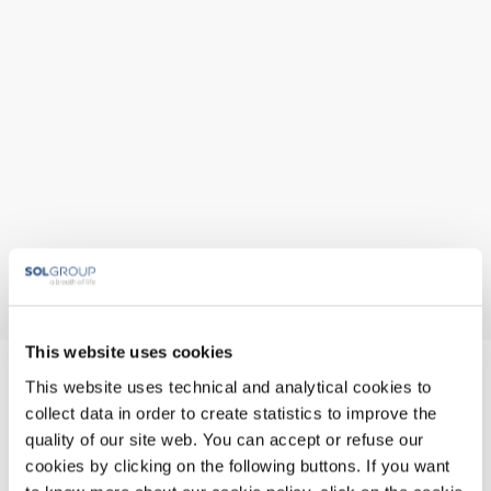
This website uses cookies
TPJ, d.o.o., Jesenice
This website uses technical and analytical cookies to
collect data in order to create statistics to improve the
quality of our site web. You can accept or refuse our
Cesta 1. maja 42
4270 Jesenice
cookies by clicking on the following buttons. If you want
+386(0)4 5833 326