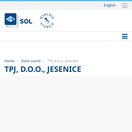
English
Salta
ai
contenuti.
|
Salta
alla
navigazione
Home
Dove siamo
TPJ, d.o.o., Jesenice
TPJ, D.O.O., JESENICE