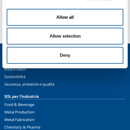
SOL per la sanità
Allow all
Devi fare una segnalazione? Hai bisogno di
informazioni?
Contattaci
Allow selection
Chi siamo
Deny
Profilo aziendale
Etica e valori
Sostenibilità
Sicurezza, ambiente e qualità
SOL per l'industria
Food & Beverage
Metal Production
Metal Fabrication
Chemistry & Pharma