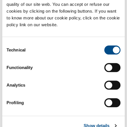
quality of our site web. You can accept or refuse our
Cesta železarjev 8
cookies by clicking on the following buttons. If you want
4270 Jesenice
to know more about our cookie policy, click on the cookie
+386(0)4 5833 325
+386(0)4 5833 328
policy link on our website.
spg@spg-sol.si
www.spg-sol.si
Consent
Technical
Headquarter
Selection
SOL Spa
Via Borgazzi, 27
Functionality
20900 Monza (MB) Italy
t +39 039 23 96 1
f +39 039 23 96 265
Analytics
info@sol.it
Profiling
SOL per l'industria
Hai bisogno di più informazioni?
Contattaci
Show details