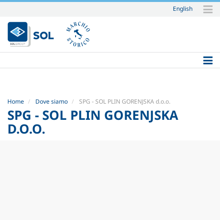
English
Salta
ai
contenuti.
|
Salta
alla
navigazione
Home
Dove siamo
SPG - SOL PLIN GORENJSKA d.o.o.
SPG - SOL PLIN GORENJSKA
D.O.O.