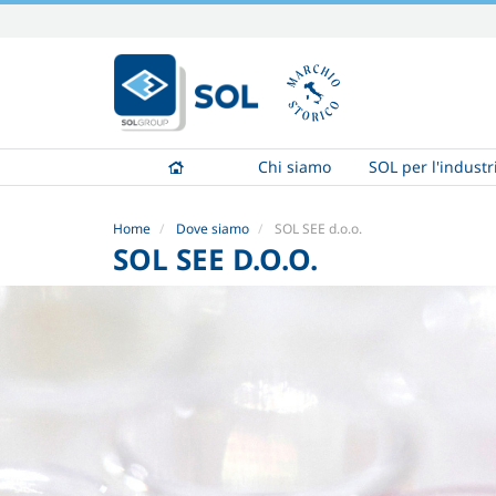
Salta
ai
contenuti.
|
Salta
alla
Chi siamo
SOL per l'industr
navigazione
Home
Dove siamo
SOL SEE d.o.o.
SOL SEE D.O.O.