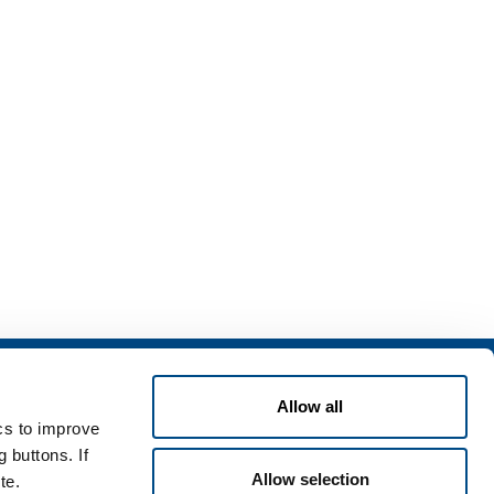
izi
Allow all
zi per l'industria
ics to improve
zi per la sanità
 buttons. If
Allow selection
te.