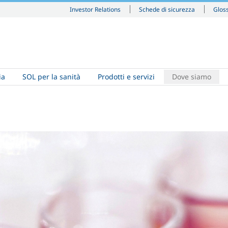
Investor Relations
Schede di sicurezza
Glos
ia
SOL per la sanità
Prodotti e servizi
Dove siamo