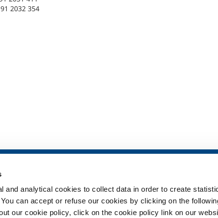
 91 2032 354
ia
SOL per la sanità
Prodotti e serv
s
Panoramica
Prodotti e servi
 and analytical cookies to collect data in order to create statist
Servizi
Prodotti e servi
. You can accept or refuse our cookies by clicking on the following
Impianti dispositivo medico
t our cookie policy, click on the cookie policy link on our websi
ma
Gas medicali