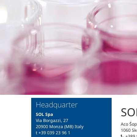
Headquarter
SOL
SOL Spa
Via Borgazzi, 27
Aco Šop
20900 Monza (MB) Italy
1060 Sk
t +39 039 23 96 1
+389 