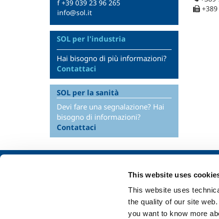
f +39 039 23 96 265
+389
info@sol.it
SOL per l'industria
Hai bisogno di più informazioni?
Contattaci
SOL per la sanità
Devi fare una segnalazione? Hai
bisogno di informazioni?
Contattaci
Chi siamo
SOL per l'industr
This website uses cookie
Profilo aziendale
Food & Beverage
This website uses technical
Etica e valori
Metal Production
the quality of our site web
Sostenibilità
Metal Fabrication
you want to know more abou
Sicurezza, ambiente e qualità
Chemistry & Phar