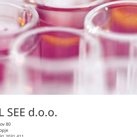
 SEE d.o.o.
ov 80
opje
91 2031 411