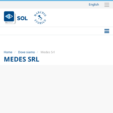
English
Salta
ai
contenuti.
|
Salta
alla
navigazione
Home
Dove siamo
Medes Srl
MEDES SRL