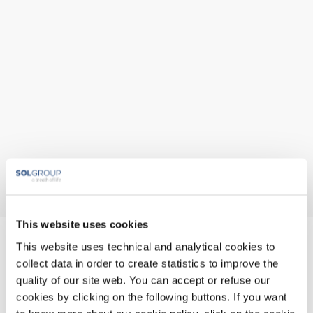
This website uses cookies
Medes Srl
This website uses technical and analytical cookies to
collect data in order to create statistics to improve the
quality of our site web. You can accept or refuse our
Via Fratelli Rosselli, 8/A
20019 Settimo Milanese (MI)
cookies by clicking on the following buttons. If you want
+39 02 3287 694