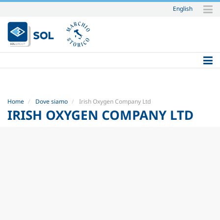
English
Salta
ai
contenuti.
|
Salta
alla
navigazione
Home
Dove siamo
Irish Oxygen Company Ltd
IRISH OXYGEN COMPANY LTD