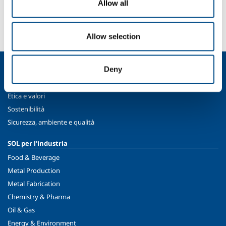
Allow all
Devi fare una segnalazione? Hai bisogno di
informazioni?
Contattaci
Allow selection
Chi siamo
Deny
Profilo aziendale
Etica e valori
Sostenibilità
Sicurezza, ambiente e qualità
SOL per l'industria
Food & Beverage
Metal Production
Metal Fabrication
Chemistry & Pharma
Oil & Gas
Energy & Environment