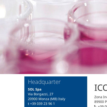
Headquarter
ICO
SOL Spa
Via Borgazzi, 27
Zona In
20900 Monza (MB) Italy
89900 Po
t +39 039 23 96 1
+39 0