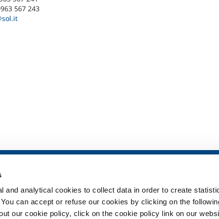
0963 567 243
sol.it
ia
SOL per la sanità
Prodotti e serv
s
Panoramica
Prodotti e servi
 and analytical cookies to collect data in order to create statist
Servizi
Prodotti e servi
. You can accept or refuse our cookies by clicking on the following
Impianti dispositivo medico
t our cookie policy, click on the cookie policy link on our websi
ma
Gas medicali