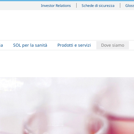
Investor Relations
Schede di sicurezza
Glos
ia
SOL per la sanità
Prodotti e servizi
Dove siamo