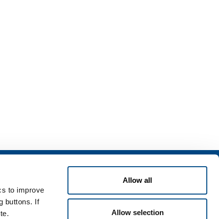
izi
Allow all
zi per l'industria
ics to improve
zi per la sanità
 buttons. If
Allow selection
te.