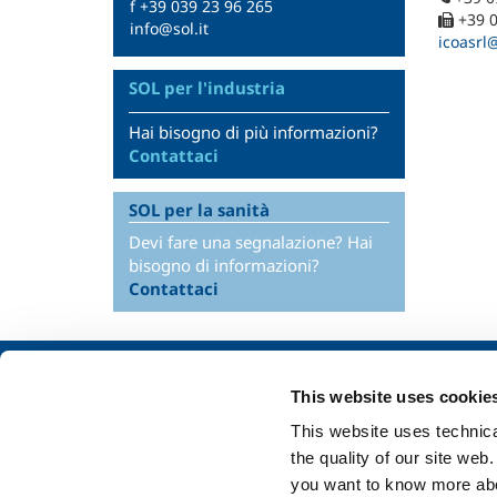
f +39 039 23 96 265
+39 
info@sol.it
icoasrl@
SOL per l'industria
Hai bisogno di più informazioni?
Contattaci
SOL per la sanità
Devi fare una segnalazione? Hai
bisogno di informazioni?
Contattaci
Chi siamo
SOL per l'industr
This website uses cookie
Profilo aziendale
Food & Beverage
This website uses technical
Etica e valori
Metal Production
the quality of our site web
Sostenibilità
Metal Fabrication
you want to know more abou
Sicurezza, ambiente e qualità
Chemistry & Phar