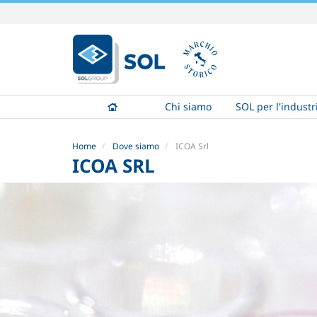
Salta
ai
contenuti.
|
Salta
alla
Chi siamo
SOL per l'industr
navigazione
Home
Dove siamo
ICOA Srl
ICOA SRL