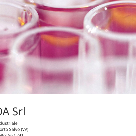
A Srl
dustriale
rto Salvo (VV)
963 567 241