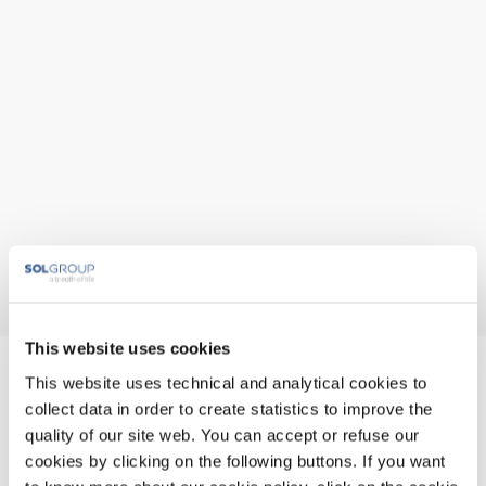
This website uses cookies
DIATHEVA Srl
This website uses technical and analytical cookies to
collect data in order to create statistics to improve the
quality of our site web. You can accept or refuse our
Via Roma, 117/F
61032 Fano (PU)
cookies by clicking on the following buttons. If you want
+39 0721 830 605