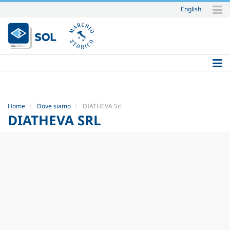
English
Salta
ai
contenuti.
|
Salta
alla
navigazione
Home
Dove siamo
DIATHEVA Srl
DIATHEVA SRL