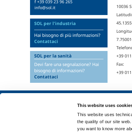
f +39 039 23 96 265
10036 S
info@sol.it
Latitudi
45.1355
SOL per l'industria
Longitu
Hai bisogno di più informazioni?
7.75001
Contattaci
Telefon
SOL per la sanità
+39 011
Devi fare una segnalazione? Hai
Fax:
bisogno di informazioni?
+39 011
Contattaci
Chi siamo
SOL per l'industr
This website uses cookie
Profilo aziendale
Food & Beverage
This website uses technical
Etica e valori
Metal Production
the quality of our site web
Sostenibilità
Metal Fabrication
you want to know more abou
Sicurezza, ambiente e qualità
Chemistry & Phar