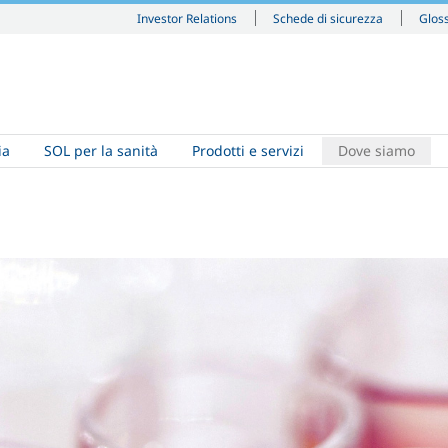
Investor Relations
Schede di sicurezza
Glos
ia
SOL per la sanità
Prodotti e servizi
Dove siamo