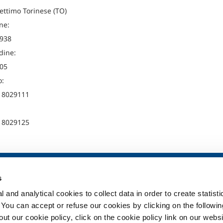
ettimo Torinese (TO)
ne:
938
dine:
05
o:
 8029111
 8029125
ia
SOL per la sanità
Prodotti e serv
s
Panoramica
Prodotti e servi
 and analytical cookies to collect data in order to create statist
Servizi
Prodotti e servi
. You can accept or refuse our cookies by clicking on the following
Impianti dispositivo medico
t our cookie policy, click on the cookie policy link on our websi
ma
Gas medicali