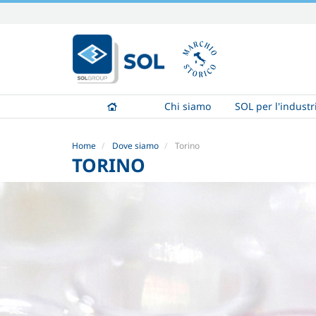
Salta
ai
contenuti.
|
Salta
alla
Chi siamo
SOL per l'industr
navigazione
Home
Dove siamo
Torino
TORINO