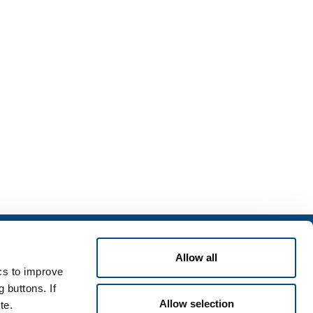
izi
Allow all
zi per l'industria
ics to improve
zi per la sanità
 buttons. If
Allow selection
te.