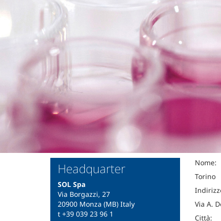
Nome:
Headquarter
Torino
SOL Spa
Indirizz
Via Borgazzi, 27
20900 Monza (MB) Italy
Via A. D
t +39 039 23 96 1
Città: