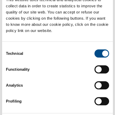
70026 Modugno (BA)
collect data in order to create statistics to improve the
quality of our site web. You can accept or refuse our
Latitudine:
cookies by clicking on the following buttons. If you want
41.106903
to know more about our cookie policy, click on the cookie
Longitudine:
policy link on our website.
16.76477
Telefono:
Consent
+39 080 5365901
Technical
Selection
Fax:
+39 080 5312561
Functionality
Headquarter
Analytics
SOL Spa
Via Borgazzi, 27
20900 Monza (MB) Italy
Profiling
t +39 039 23 96 1
f +39 039 23 96 265
info@sol.it