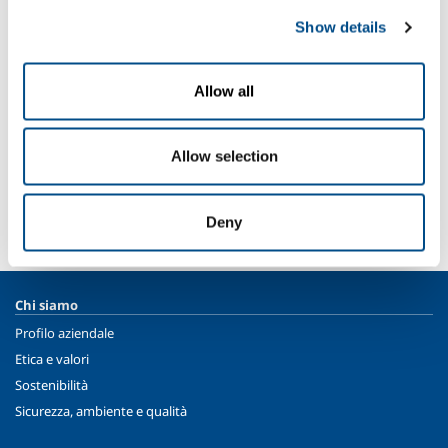
Show details
SOL per l'industria
Hai bisogno di più informazioni?
Allow all
Contattaci
SOL per la sanità
Allow selection
Devi fare una segnalazione? Hai bisogno di
informazioni?
Deny
Contattaci
Chi siamo
Profilo aziendale
Etica e valori
Sostenibilità
Sicurezza, ambiente e qualità