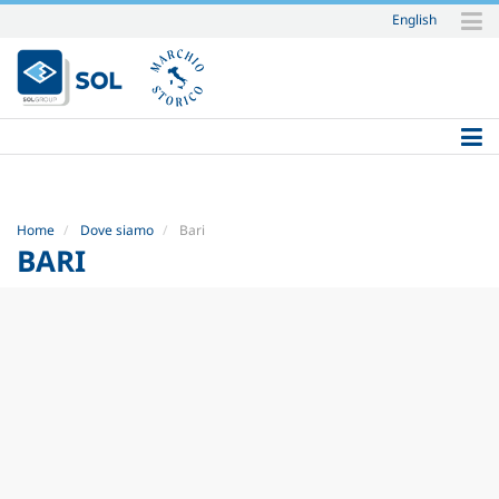
English
Salta
ai
contenuti.
|
Salta
alla
navigazione
Home
Dove siamo
Bari
BARI