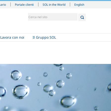
English
sario
Portale clienti
SOL in the World
Lavora con noi
Il Gruppo SOL