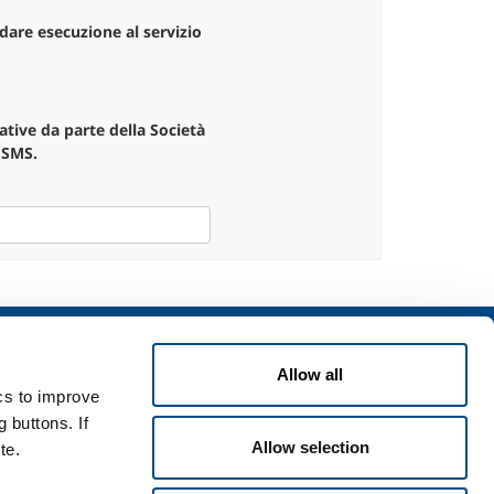
 dare esecuzione al servizio
mative da parte della Società
 SMS.
izi
Allow all
zi per l'industria
ics to improve
zi per la sanità
 buttons. If
Allow selection
te.