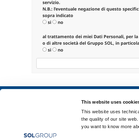
servizio.
N.B.: l’eventuale negazione di questo specifi
sopra indicato
si
no
al trattamento dei miei Dati Personali, per la 
o di altre società del Gruppo SOL, in partico
si
no
Chi siamo
SOL per l'industr
This website uses cookie
Profilo aziendale
Food & Beverage
This website uses technical
Etica e valori
Metal Production
the quality of our site web
Sostenibilità
Metal Fabrication
you want to know more abou
Sicurezza, ambiente e qualità
Chemistry & Phar
Oil & Gas