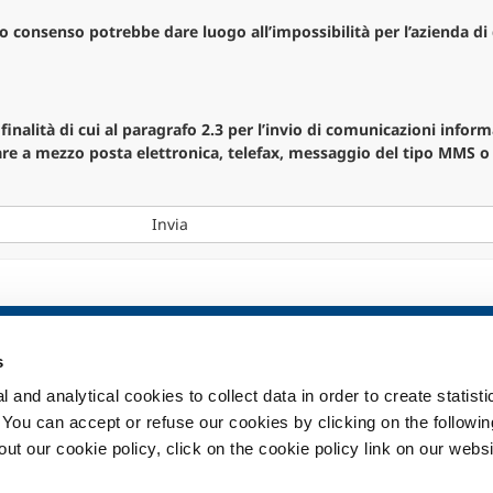
co consenso potrebbe dare luogo all’impossibilità per l’azienda di
finalità di cui al paragrafo 2.3 per l’invio di comunicazioni infor
lare a mezzo posta elettronica, telefax, messaggio del tipo MMS o
Invia
ia
SOL per la sanità
Prodotti e serv
s
Panoramica
Prodotti e servi
 and analytical cookies to collect data in order to create statist
Servizi
Prodotti e servi
. You can accept or refuse our cookies by clicking on the following
Impianti dispositivo medico
t our cookie policy, click on the cookie policy link on our websi
ma
Gas medicali